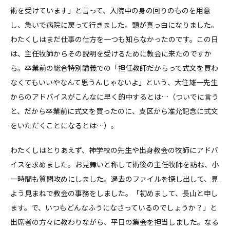
術を受けています」と言って、入院中の身の回りのものを用意
し、急いで病院に戻って行きました。頭が真っ白になりました。
わたくしはまだ仕事の仕方を一つも知らなかったのです。この日
は、主任牧師からその説明を受けるために教会に来たのですか
ら。卒業前の総合特別講義での「担任教師だからって式文を買わ
なくてもいいやなんて思うんじゃないよ」という、大住雄一先生
からのアドバイスがこんなに早く的中するとは…（ついでに言う
と、だから卒業前に式文を買ったのに、支区から准允記念に式文
をいただくことになるとは…）。
わたくしはとりあえず、神学校の先生や出身教会の牧師にアドバ
イスを求めました。お見舞いと称して術後の主任牧師を訪ね、小
一時間も質問攻めにしました。過去のファイルを探し出して、見
よう見まねで教会の事務をしました。「初めまして、長山と申し
ます。で、いつもどんなふうになさっているのでしょうか？」と
出席者の方々に教わりながら、平日の集会を担当しました。なる