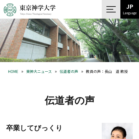
JP
Language
»
»
»
HOME
東神大ニュース
伝道者の声
教員の声：長山 道 教授
伝道者の声
卒業してびっくり