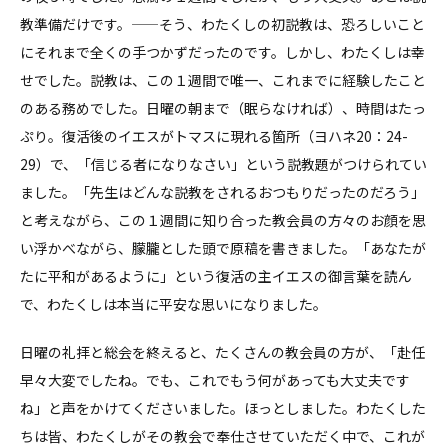
教準備だけです。——そう、わたくしの初説教は、恐ろしいこと
にそれまで全くの手つかずだったのです。しかし、わたくしは幸
せでした。説教は、この１週間で唯一、これまでに経験したこと
のある務めでした。日曜の朝まで（眠らなければ）、時間はたっ
ぷり。復活後のイエスがトマスに現れる箇所（ヨハネ20：24-
29）で、「信じる者になりなさい」という説教題がつけられてい
ました。「先生はどんな説教をされるおつもりだったのだろう」
と考えながら、この１週間に知り合った教会員の方々のお顔を思
い浮かべながら、朦朧とした頭で原稿を書きました。「あなたが
たに平和があるように」という復活の主イエスの御言葉を読ん
で、わたくしは本当に平安な思いになりました。
日曜の礼拝と総会を終えると、たくさんの教会員の方が、「赴任
早々大変でしたね。でも、これでもう何があっても大丈夫です
ね」と声をかけてくださいました。ほっとしました。わたくした
ちは皆、わたくしがその教会で奉仕させていただく中で、これが