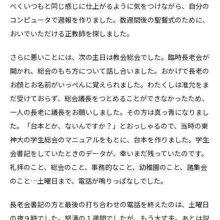
べくいつもと同じ感じに仕上がるように気をつけながら、自分の
コンピュータで週報を作りました。数週間後の聖餐式のために、
おいでいただける正教師を探しました。
さらに悪いことには、次の主日は教会総会でした。臨時長老会が
開かれ、総会のもち方について話し合いました。おかげで長老の
お顔とお名前がいっぺんに覚えられました。わたくしは准允をま
だ受けておらず、総会議長をつとめることができなかったため、
一人の長老に議長をお願いしました。その方は真っ青になりまし
た。「台本とか、ないんですか？」とおっしゃるので、当時の東
神大の学生総会のマニュアルをもとに、台本を作りました。学生
会書記をしていたときのデータが、幸いまだ残っていたのです。
礼拝のこと、総会のこと、事務的なこと、幼稚園のこと、諸集会
のこと…土曜日まで、電話が鳴りっぱなしでした。
長老会書記の方と最後の打ち合わせの電話を終えたのは、土曜日
の夜９時でした。怒濤の１週間でしたが、もう大丈夫。あとは説