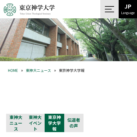
JP
Language
»
»
HOME
東神大ニュース
東京神学大学報
東神大
東神大
東京神
伝道者
ニュー
イベン
学大学
の声
ス
ト
報