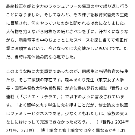
最終校正を朝と夕方のラッシュアワーの電車の中で繰り返し行う
ことになりました。そしてなんと、その様子を教育実習先の生徒
に目撃され、何をやっていたのかと聞かれるはめになりました。
大荷物を抱えながら何枚もの紙と赤ペンを手に、汗だくになりな
がら、満員電車の中のちょっとしたスペースを探し当てて修正作
業に没頭するという、今となっては大変懐かしい思い出です。た
だ、当時は絶体絶命的な心境でした。
このような時に大変重要であったのが、同級生と指導教官の先生
たち、そして家族の存在です。森本あんり先生（東京女子大学
長・国際基督教大学名誉教授）が岩波書店発行の雑誌『世界』の
連載（「ボナエ・リテラエ」）で以下のように言及されていま
す。「よく留学を志す学生に念を押すことだが、博士論文の執筆
はファミリービジネスである。少なくともわたしは、家族の支え
なしにはけっして完遂できなかっただろう。」（『世界』2024年
2月号、271頁）。博士論文と修士論文では全く異なるかもしれ