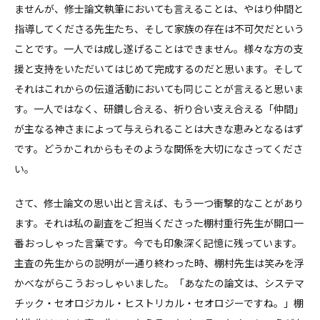
ませんが、修士論文執筆においても言えることは、やはり仲間と
指導してくださる先生たち、そして家族の存在は不可欠だという
ことです。一人では成し遂げることはできません。様々な方の支
援と支持をいただいてはじめて完成するのだと思います。そして
それはこれからの伝道活動においても同じことが言えると思いま
す。一人ではなく、研鑽し合える、祈り合い支え合える「仲間」
が主なる神さまによって与えられることは大きな恵みとなるはず
です。どうかこれからもそのような関係を大切になさってくださ
い。
さて、修士論文の思い出と言えば、もう一つ衝撃的なことがあり
ます。それは私の副査をご担当くださった棚村重行先生が開口一
番おっしゃった言葉です。今でも印象深く記憶に残っています。
主査の先生からの説明が一通り終わった時、棚村先生は笑みを浮
かべながらこうおっしゃいました。「あなたの論文は、システマ
チック・セオロジカル・ヒストリカル・セオロジーですね。」棚