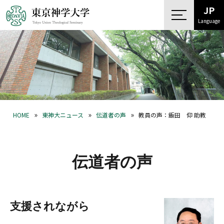
JP
Language
»
»
»
HOME
東神大ニュース
伝道者の声
教員の声：飯田 仰 助教
伝道者の声
支援されながら