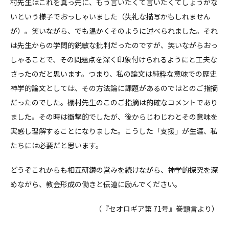
村先生はこれを真っ先に、もう言いたくて言いたくてしょうがな
いという様子でおっしゃいました（失礼な描写かもしれません
が）。笑いながら、でも温かくそのように述べられました。それ
は先生からの学問的鋭敏な批判だったのですが、笑いながらおっ
しゃることで、その問題点を深く印象付けられるようにと工夫な
さったのだと思います。つまり、私の論文は純粋な意味での歴史
神学的論文としては、その方法論に課題があるのではとのご指摘
だったのでした。棚村先生のこのご指摘は的確なコメントであり
ました。その時は衝撃的でしたが、後からじわじわとその意味を
実感し理解することになりました。こうした「支援」が生涯、私
たちには必要だと思います。
どうぞこれからも相互研鑽の営みを続けながら、神学的探究を深
めながら、教会形成の働きと伝道に励んでください。
（『セオロギア第 71号』巻頭言より）