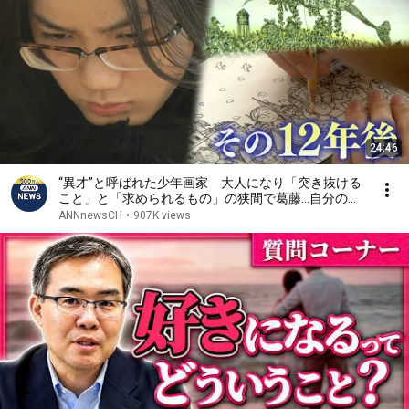
24:46
“異才”と呼ばれた少年画家 大人になり「突き抜ける
こと」と「求められるもの」の狭間で葛藤…自分の在
り方への問いを絵に込める【テレメンタリー】
ANNnewsCH
•
907K views