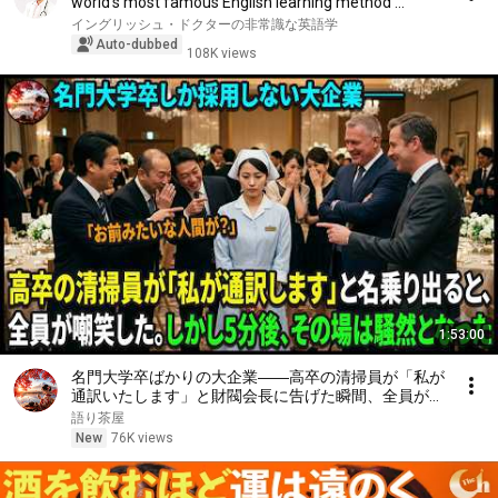
world’s most famous English learning method ...
イングリッシュ・ドクターの非常識な英語学
Auto-dubbed
108K views
1:53:00
名門大学卒ばかりの大企業――高卒の清掃員が「私が
通訳いたします」と財閥会長に告げた瞬間、全員が嘲
笑した。しかし5分後、その場は静まり返った。#動
語り茶屋
エピソード#老後の物語 #家族の物語
New
76K views