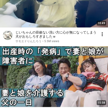
10:49
じいちゃんの容赦ない洗い方に心が無になってしまう
犬がおもしろすぎましたｗ
サモエドりんたろう
•
5.5M views
15:58