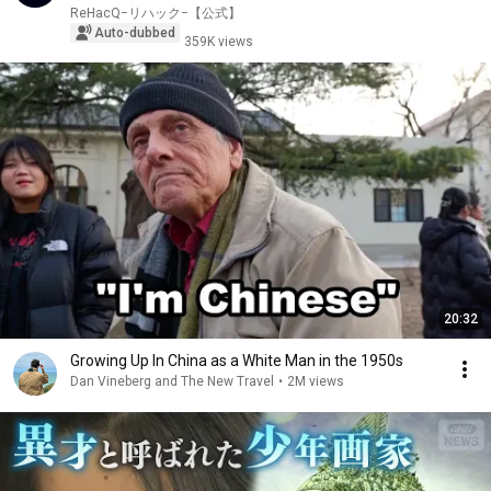
ReHacQ−リハック−【公式】
Auto-dubbed
359K views
20:32
Growing Up In China as a White Man in the 1950s
Dan Vineberg and The New Travel
•
2M views