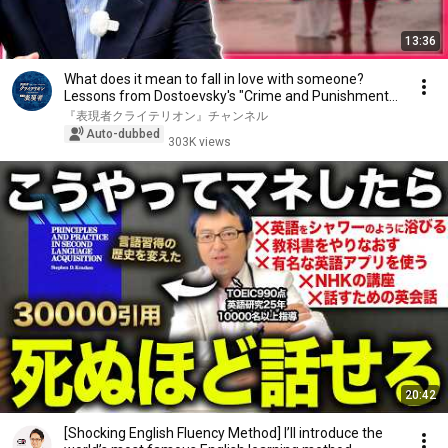
13:36
What does it mean to fall in love with someone?
Lessons from Dostoevsky's "Crime and Punishment"
...
『表現者クライテリオン』チャンネル
Auto-dubbed
303K views
20:42
[Shocking English Fluency Method] I’ll introduce the