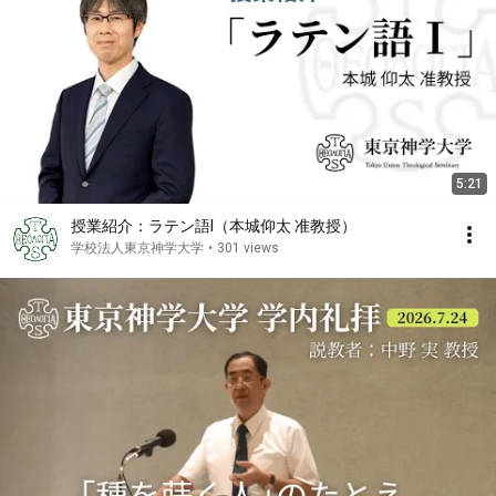
5:21
授業紹介：ラテン語I（本城仰太 准教授）
学校法人東京神学大学
•
301 views