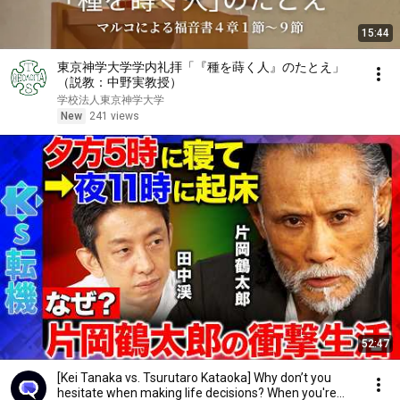
15:44
東京神学大学学内礼拝「『種を蒔く人』のたとえ」
（説教：中野実教授）
学校法人東京神学大学
New
241 views
52:47
[Kei Tanaka vs. Tsurutaro Kataoka] Why don’t you
hesitate when making life decisions? When you're...