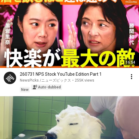
16:54
260731 NPS Stock YouTube Edition Part 1
NewsPicks /ニューズピックス
•
255K views
Auto-dubbed
New