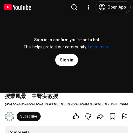
Open App
Sign in to confirm you’re not a bot
This helps protect our community.
Learn more
Sign in
授業風景 中野実教授
@
%E5%AD%A6%E6%A0%A1%E6%B3%95%E4%BA%BA%E6%9D%B1%E4%B
more
Subscribe
Comments