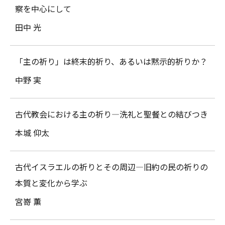
察を中心にして
田中 光
「主の祈り」は終末的祈り、あるいは黙示的祈りか？
中野 実
古代教会における主の祈り―洗礼と聖餐との結びつき
本城 仰太
古代イスラエルの祈りとその周辺―旧約の民の祈りの
本質と変化から学ぶ
宮嵜 薫