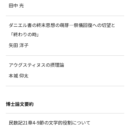
田中 光
ダニエル書の終末思想の萌芽―祭儀回復への切望と
「終わりの時」
矢田 洋子
アウグスティヌスの摂理論
本城 仰太
博士論文要約
民数記21章4-9節の文学的役割について