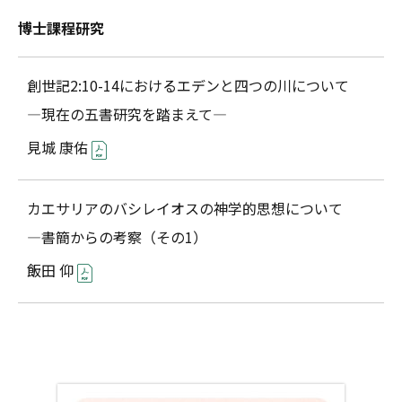
博士課程研究
創世記2:10-14におけるエデンと四つの川について
―現在の五書研究を踏まえて―
見城 康佑
カエサリアのバシレイオスの神学的思想について
―書簡からの考察（その1）
飯田 仰