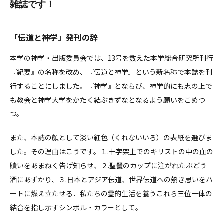
雑誌です！
「伝道と神学」発刊の辞
本学の神学・出版委員会では、13号を数えた本学総合研究所刊行
『紀要』の名称を改め、『伝道と神学』という新名称で本誌を刊
行することにしました。『神学』とならび、神学的にも志の上で
も教会と神学大学をかたく結ぶきずなとなるよう願いをこめつ
つ。
また、本誌の顔として淡い紅色（くれないいろ）の表紙を選びま
した。その理由はこうです。１.十字架上でのキリストの中の血の
贖いをあまねく告げ知らせ、２.聖餐のカップに注がれたぶどう
酒にあずかり、３.日本とアジア伝道、世界伝道への熱き思いをハ
ートに燃え立たせる．私たちの霊的生活を養うこれら三位一体の
結合を指し示すシンボル・カラーとして。