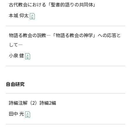
古代教会における「聖書的語りの共同体」
本城 仰太
物語る教会の説教―「物語る教会の神学」への応答と
して―
小泉 健
自由研究
詩編注解（2）詩編2編
田中 光