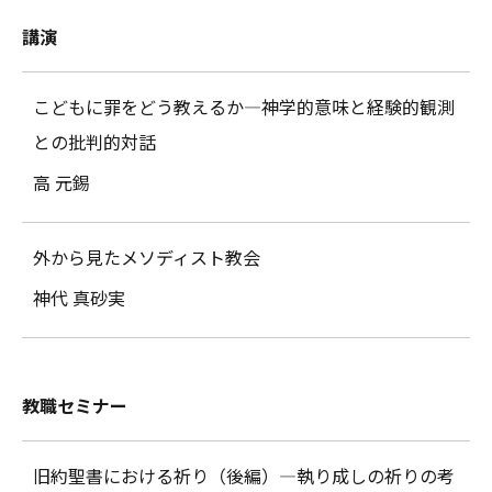
講演
こどもに罪をどう教えるか―神学的意味と経験的観測
との批判的対話
高 元錫
外から見たメソディスト教会
神代 真砂実
教職セミナー
旧約聖書における祈り（後編）―執り成しの祈りの考