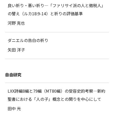
良い祈り・悪い祈り―「ファリサイ派の人と徴税人」
の譬え（ルカ18:9-14）と祈りの評価基準
河野 克也
ダニエルの告白の祈り
矢田 洋子
自由研究
LXX詩編8編と79編（MT80編）の受容史的考察―新約
聖書における「人の子」概念との関りを中心にして
田中 光