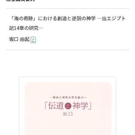
「海の奇跡」における創造と逆説の神学 ―出エジプト
記14章の研究―
坂口 由起