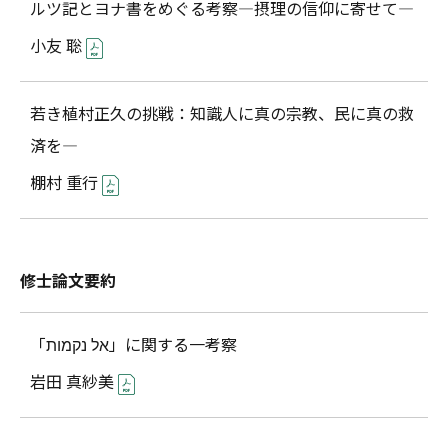
ルツ記とヨナ書をめぐる考察―摂理の信仰に寄せて―
小友 聡
若き植村正久の挑戦：知識人に真の宗教、民に真の救
済を―
棚村 重行
修士論文要約
「אל נקמות」に関する一考察
岩田 真紗美