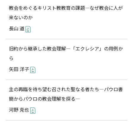
教会をめぐるキリスト教教育の課題―なぜ教会に人が
来ないのか
長山 道
旧約から継承した教会理解―「エクレシア」の用例か
ら
矢田 洋子
主の再臨を待ち望む召された聖なる者たち―パウロ書
簡からパウロの教会理解を探る―
河野 克也