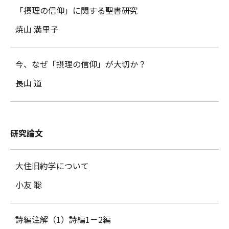
「摂理の信仰」に関する聖書研究
焼山 満里子
今、なぜ「摂理の信仰」が大切か？
長山 道
研究論文
大住旧約学について
小友 聡
詩編注解（1）詩編1－2編