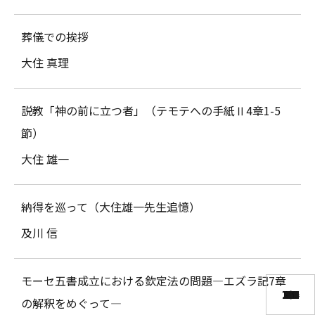
葬儀での挨拶
大住 真理
説教「神の前に立つ者」（テモテへの手紙Ⅱ4章1-5
節）
大住 雄一
納得を巡って（大住雄一先生追憶）
及川 信
モーセ五書成立における欽定法の問題―エズラ記7章
117
125
143
157
163
105
131
151
173
197
221
113
137
159
187
111
123
101
123
139
123
125
126
127
128
129
131
135
139
142
144
151
131
173
178
189
200
207
212
217
225
233
238
241
250
259
269
284
15
35
53
69
85
99
17
29
47
73
29
41
51
75
89
25
39
67
89
15
31
45
57
75
89
15
40
59
80
80
３
３
３
３
３
３
の解釈をめぐって―