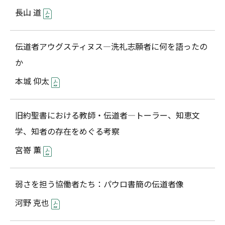
長山 道
伝道者アウグスティヌス―洗礼志願者に何を語ったの
か
本城 仰太
旧約聖書における教師・伝道者―トーラー、知恵文
学、知者の存在をめぐる考察
宮嵜 薫
弱さを担う協働者たち：パウロ書簡の伝道者像
河野 克也