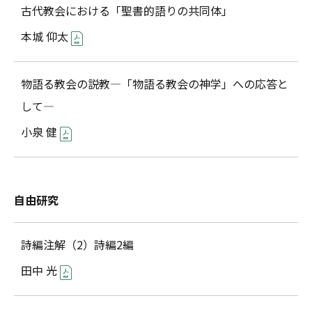
古代教会における「聖書的語りの共同体」
本城 仰太
物語る教会の説教―「物語る教会の神学」への応答と
して―
小泉 健
自由研究
詩編注解（2）詩編2編
田中 光