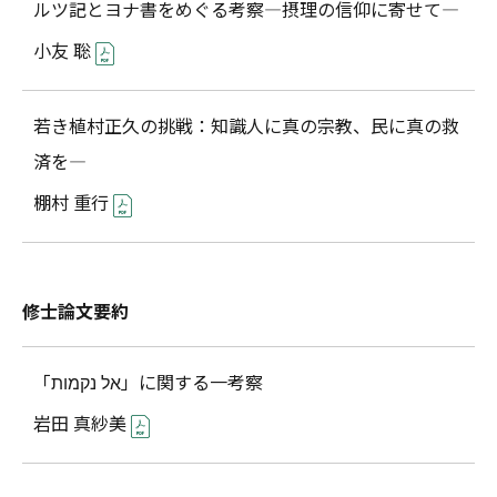
ルツ記とヨナ書をめぐる考察―摂理の信仰に寄せて―
小友 聡
若き植村正久の挑戦：知識人に真の宗教、民に真の救
済を―
棚村 重行
修士論文要約
「אל נקמות」に関する一考察
岩田 真紗美