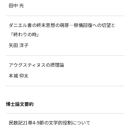
田中 光
ダニエル書の終末思想の萌芽―祭儀回復への切望と
「終わりの時」
矢田 洋子
アウグスティヌスの摂理論
本城 仰太
博士論文要約
民数記21章4-9節の文学的役割について