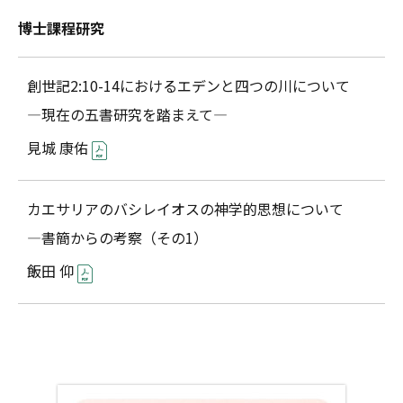
博士課程研究
創世記2:10-14におけるエデンと四つの川について
―現在の五書研究を踏まえて―
見城 康佑
カエサリアのバシレイオスの神学的思想について
―書簡からの考察（その1）
飯田 仰