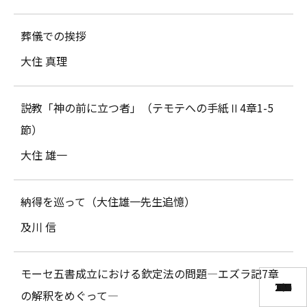
葬儀での挨拶
大住 真理
説教「神の前に立つ者」（テモテへの手紙Ⅱ4章1-5
節）
大住 雄一
納得を巡って（大住雄一先生追憶）
及川 信
モーセ五書成立における欽定法の問題―エズラ記7章
117
125
143
157
163
105
131
151
173
197
221
113
137
159
187
111
123
101
123
139
123
125
126
127
128
129
131
135
139
142
144
151
131
173
178
189
200
207
212
217
225
233
238
241
250
259
269
284
15
35
53
69
85
99
17
29
47
73
29
41
51
75
89
25
39
67
89
15
31
45
57
75
89
15
40
59
80
80
３
３
３
３
３
３
の解釈をめぐって―