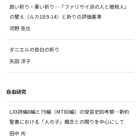
良い祈り・悪い祈り―「ファリサイ派の人と徴税人」
の譬え（ルカ18:9-14）と祈りの評価基準
河野 克也
ダニエルの告白の祈り
矢田 洋子
自由研究
LXX詩編8編と79編（MT80編）の受容史的考察―新約
聖書における「人の子」概念との関りを中心にして
田中 光