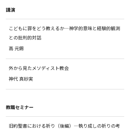
講演
こどもに罪をどう教えるか―神学的意味と経験的観測
との批判的対話
高 元錫
外から見たメソディスト教会
神代 真砂実
教職セミナー
旧約聖書における祈り（後編）―執り成しの祈りの考