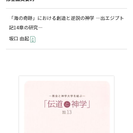
「海の奇跡」における創造と逆説の神学 ―出エジプト
記14章の研究―
坂口 由起