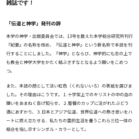
雑誌です！
「伝道と神学」発刊の辞
本学の神学・出版委員会では、13号を数えた本学総合研究所刊行
『紀要』の名称を改め、『伝道と神学』という新名称で本誌を刊
行することにしました。『神学』とならび、神学的にも志の上で
も教会と神学大学をかたく結ぶきずなとなるよう願いをこめつ
つ。
また、本誌の顔として淡い紅色（くれないいろ）の表紙を選びま
した。その理由はこうです。１.十字架上でのキリストの中の血の
贖いをあまねく告げ知らせ、２.聖餐のカップに注がれたぶどう
酒にあずかり、３.日本とアジア伝道、世界伝道への熱き思いをハ
ートに燃え立たせる．私たちの霊的生活を養うこれら三位一体の
結合を指し示すシンボル・カラーとして。