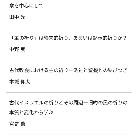
察を中心にして
田中 光
「主の祈り」は終末的祈り、あるいは黙示的祈りか？
中野 実
古代教会における主の祈り―洗礼と聖餐との結びつき
本城 仰太
古代イスラエルの祈りとその周辺―旧約の民の祈りの
本質と変化から学ぶ
宮嵜 薫