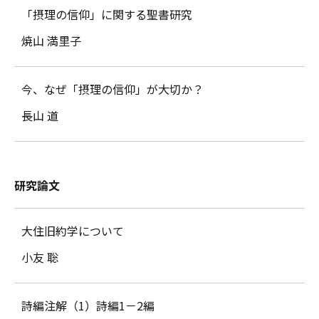
「摂理の信仰」に関する聖書研究
焼山 満里子
今、なぜ「摂理の信仰」が大切か？
長山 道
研究論文
大住旧約学について
小友 聡
詩編注解（1）詩編1－2編