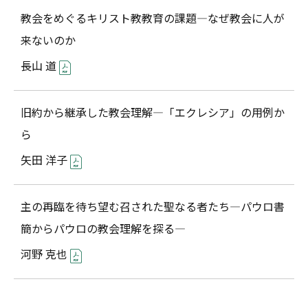
教会をめぐるキリスト教教育の課題―なぜ教会に人が
来ないのか
長山 道
旧約から継承した教会理解―「エクレシア」の用例か
ら
矢田 洋子
主の再臨を待ち望む召された聖なる者たち―パウロ書
簡からパウロの教会理解を探る―
河野 克也