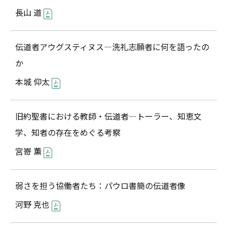
長山 道
伝道者アウグスティヌス―洗礼志願者に何を語ったの
か
本城 仰太
旧約聖書における教師・伝道者―トーラー、知恵文
学、知者の存在をめぐる考察
宮嵜 薫
弱さを担う協働者たち：パウロ書簡の伝道者像
河野 克也