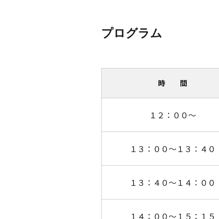
プログラム
時 間
１２：００～
１３：００～１３：４０
１３：４０～１４：００
１４：００～１５：１５