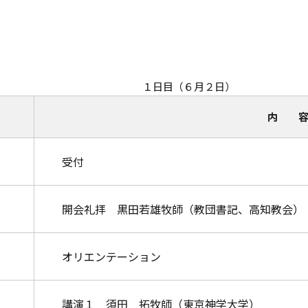
１日目（６月２日）
内 
受付
開会礼拝 黒田若雄牧師（教団書記、高知教会）
オリエンテーション
講演１ 須田 拓牧師（東京神学大学）