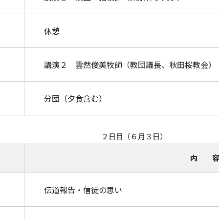
休憩
講演２ 雲然俊美牧師（教団議長、秋田桜教会）
分団（夕食含む）
２日目（６月３日）
内 
伝道報告・信徒の思い