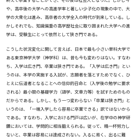
終えて卒業することができ、その後は社会人となった。しかし今
や、高卒後の大学への高進学率と著しい少子化の現象の中で、大
学の大衆化は進み、高卒者の大学全入の時代が到来している。し
かしそれでも、知識偏重の高学歴社会に取り囲まれた大学への進
学は、受験生にとって依然として狭き門である。
こうした状況変化に関して言えば、日本で最も小さい単科大学で
ある東京神学大学（神学科）は、昔も今も変わりはない。すなわ
ち、入学は広き門、卒業は狭き門である。「入学は広き門」とい
うのは、本学の実施する入試が、志願者を落とすためでなく、ひ
とえに伝道者となることへの信仰的召命と（入学後の勉学に要求
される）最小限の基礎学力（語学、文章力等）を試すためのもの
だからである。しかし、もう一つ変わらない「卒業は狭き門」と
いうのは、「一端入学したら容易に卒業できる」訳ではないから
である。すなわち、入学における門戸は広いが、在学中の神学研
鑽においては、学問的に相当鍛えられる。従って、精一杯努力し
ないと、卒業は容易には達成されない。入るに易く、出るに難