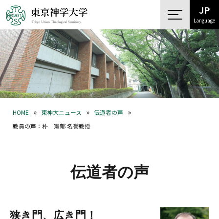
JP
Language
»
»
»
HOME
東神大ニュース
伝道者の声
教員の声：朴 憲郁 名誉教授
伝道者の声
狭き門、広き門！