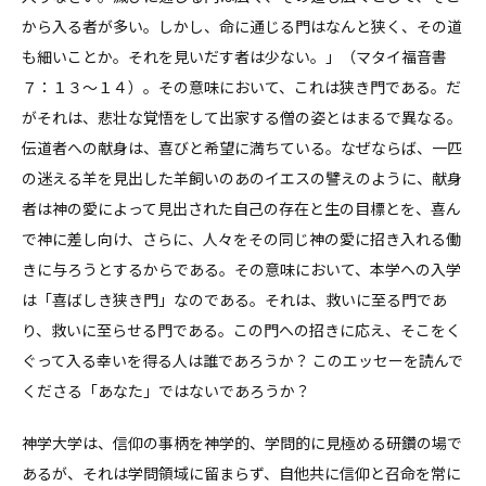
から入る者が多い。しかし、命に通じる門はなんと狭く、その道
も細いことか。それを見いだす者は少ない。」（マタイ福音書
７：１３～１４）。その意味において、これは狭き門である。だ
がそれは、悲壮な覚悟をして出家する僧の姿とはまるで異なる。
伝道者への献身は、喜びと希望に満ちている。なぜならば、一匹
の迷える羊を見出した羊飼いのあのイエスの譬えのように、献身
者は神の愛によって見出された自己の存在と生の目標とを、喜ん
で神に差し向け、さらに、人々をその同じ神の愛に招き入れる働
きに与ろうとするからである。その意味において、本学への入学
は「喜ばしき狭き門」なのである。それは、救いに至る門であ
り、救いに至らせる門である。この門への招きに応え、そこをく
ぐって入る幸いを得る人は誰であろうか？ このエッセーを読んで
くださる「あなた」ではないであろうか？
神学大学は、信仰の事柄を神学的、学問的に見極める研鑽の場で
あるが、それは学問領域に留まらず、自他共に信仰と召命を常に