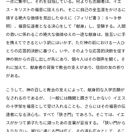
一点に集中し、それを目指している。何よりも志願者は、イエ
ス・キリストの福音に捉えられ、そこに自己の全生涯をかけるに
値する絶大な価値を見出したゆえに（フィリピ書３：８～９参
照）、福音伝道者となる決心をして「献身」し、受験する。人間
の救いに係わるこの絶大な価値ゆえの一途な献身は、皆互いに手
を携えてできるという訳にはいかず、ただ神の前における一人ひ
とりの応答的決断に基づく。いや、そのような応答的決断を促す
神の側からの召し出しが先にあり、個々人はその御声を聞く。そ
れに加えて、献身者の背後で教会の支えがあり、信仰の友の祈り
がある。
こうして、神の召しと教会の支えによって、献身的な入学志願が
なされるのであるが、（一般には醜聞と躓きでしかない）イエス
の十字架を福音として受け入れることも、さらにはその福音の伝
達者になる決心も、すべて「狭き門」であろう。そこでは、イエ
スがかつて弟子たちに語ったあの言葉が妥当する。「狭い門から
入りなさい。滅びに通じる門は広く、その道も広々として、そこ