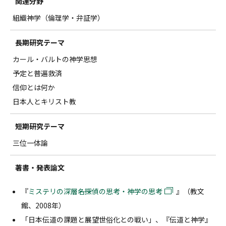
関連分野
組織神学（倫理学・弁証学）
長期研究テーマ
カール・バルトの神学思想
予定と普遍救済
信仰とは何か
日本人とキリスト教
短期研究テーマ
三位一体論
著書・発表論文
『
ミステリの深層――名探偵の思考・神学の思考
』（教文
館、2008年）
「日本伝道の課題と展望――世俗化との戦い」、『伝道と神学』