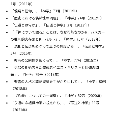
1号（2011年）
「懐疑と信仰」、『神学』73号（2011年）
「歴史における偶然性の問題」、『神学』74号（2012年）
「伝道とは何か」、『伝道と神学』3号（2013年）
「『神について語る』ことは、なぜ可能なのか――R．バスカー
の批判的実在論とK．バルト」、『神学』75号（2013年）
「洗礼と伝道をめぐって――三つの角度から」、『伝道と神学』
5号（2015年）
「教会の公同性をめぐって」、『神学』77号（2015年）
「信仰の創始者また完成者――イエス・キリストと信仰の問
題」、『神学』79号（2017年）
「聖霊の人格と業――認識論を手がかりにして」、『神学』80号
（2018年）
「『危機』についての一考察」、『神学』82号（2020年）
「永遠の命――組織神学の視点から」、『伝道と神学』11号
（2021年）