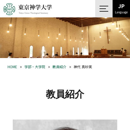
JP
Language
»
»
»
HOME
学部・大学院
教員紹介
神代 真砂実
教員紹介