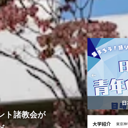
動 ～ご支援のお願い～
日
ント諸教会が
大学紹介
東京神
だ