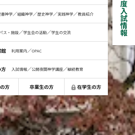
2027年度入試情報
／
／
／
／
聖書神学
組織神学
歴史神学
実践神学
教員紹介
／
／
パス・施設
学生会の活動
学生の交流
書館
／
利用案内
OPAC
い方
／
／
入試情報
公開夜間神学講座
継続教育
の方
卒業生の方
在学生の方