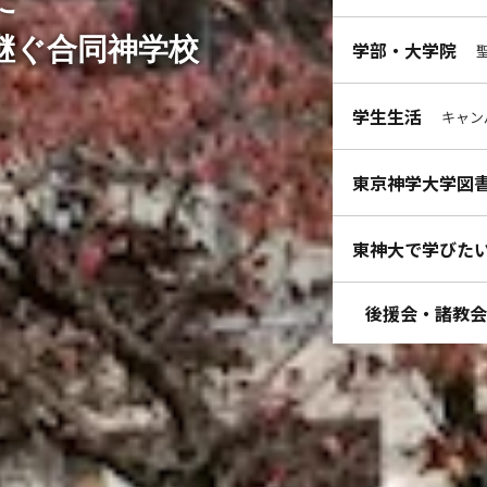
継ぐ合同神学校
学部・大学院
学生生活
キャン
東京神学大学図
東神大で学びた
後援会・諸教会