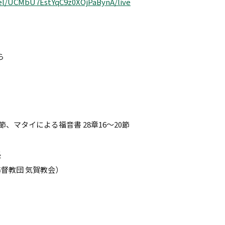
el/UCMbU7EstYqC9z0XOjPaBynA/live
ら
節、マタイによる福音書 28章16～20節
長
教団 気賀教会）