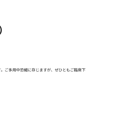
）
ます。ご多用中恐縮に存じますが、ぜひともご臨席下