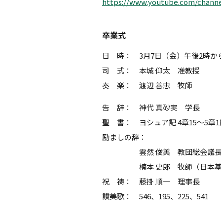
https://www.youtube.com/chann
卒業式
日 時： 3月7日（金）午後2時か
司 式： 本城 仰太 准教授
奏 楽： 渡辺 善忠 牧師
告 辞： 神代 真砂実 学長
聖 書： ヨシュア記 4章15～5章1
励ましの辞：
雲然 俊美 教団総会議
楠本 史郎 牧師（日本基督
祝 祷： 藤掛 順一 理事長
讃美歌： 546、195、225、541