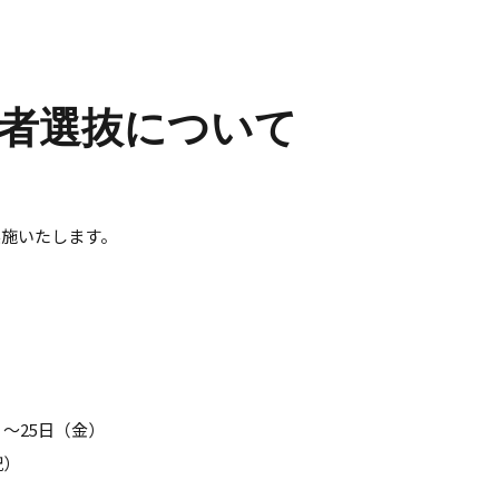
入学者選抜について
実施いたします。
）～25日（金）
祝）