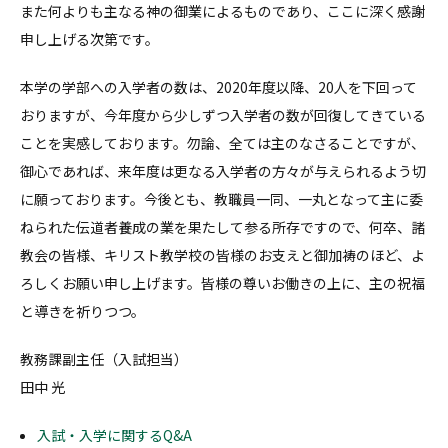
また何よりも主なる神の御業によるものであり、ここに深く感謝
申し上げる次第です。
本学の学部への入学者の数は、2020年度以降、20人を下回って
おりますが、今年度から少しずつ入学者の数が回復してきている
ことを実感しております。勿論、全ては主のなさることですが、
御心であれば、来年度は更なる入学者の方々が与えられるよう切
に願っております。今後とも、教職員一同、一丸となって主に委
ねられた伝道者養成の業を果たして参る所存ですので、何卒、諸
教会の皆様、キリスト教学校の皆様のお支えと御加祷のほど、よ
ろしくお願い申し上げます。皆様の尊いお働きの上に、主の祝福
と導きを祈りつつ。
教務課副主任（入試担当）
田中 光
入試・入学に関するQ&A