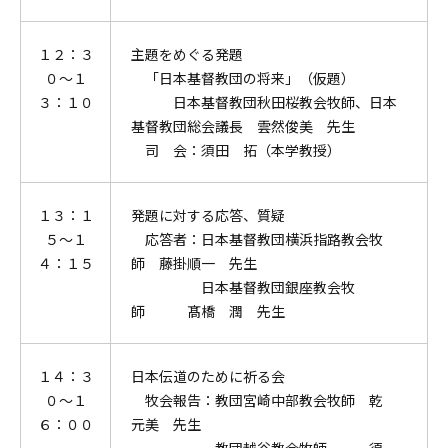
１２：３
主題をめぐる発題
０～１
「日本基督教団の将来」（仮題）
３：１０
日本基督教団秋田桜教会牧師、日本
基督教団総会議長 雲然俊美 先生
司 会：須田 拓（本学教授）
１３：１
発題に対する応答、質疑
５～１
応答者：日本基督教団横浜指路教会牧
４：１５
師 藤掛順一 先生
日本基督教団銀座教会牧
師 髙橋 潤 先生
１４：３
日本伝道のために祈る会
０～１
牧会報告：教団宮崎中部教会牧師 乾
６：００
元美 先生