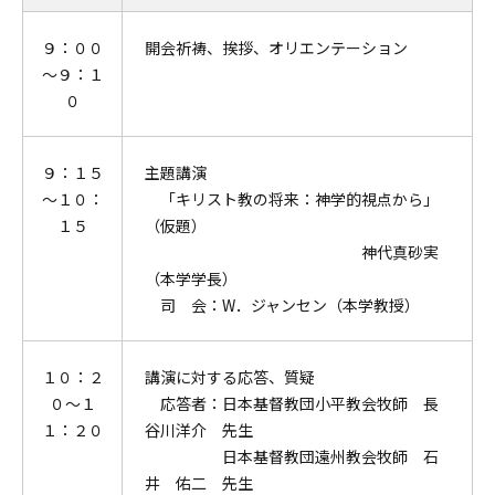
９：００
開会祈祷、挨拶、オリエンテーション
～９：１
０
９：１５
主題講演
～１０：
「キリスト教の将来：神学的視点から」
１５
（仮題）
神代真砂実
（本学学長）
司 会：W．ジャンセン（本学教授）
１０：２
講演に対する応答、質疑
０～１
応答者：日本基督教団小平教会牧師 長
１：２０
谷川洋介 先生
日本基督教団遠州教会牧師 石
井 佑二 先生