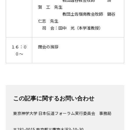
教団越谷教会牧師 須
賀 工 先生
教団土佐嶺南教会牧師 鍋谷
仁志 先生
司 会：田中 光（本学准教授）
１６：０
閉会の挨拶
０～
この記事に関するお問い合わせ
東京神学大学 日本伝道フォーラム実行委員会 事務局
〒181-0015 東京都三鷹市大沢3-10-30