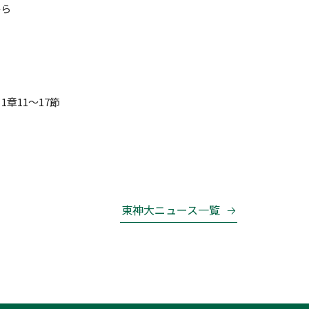
から
章11～17節
東神大ニュース一覧