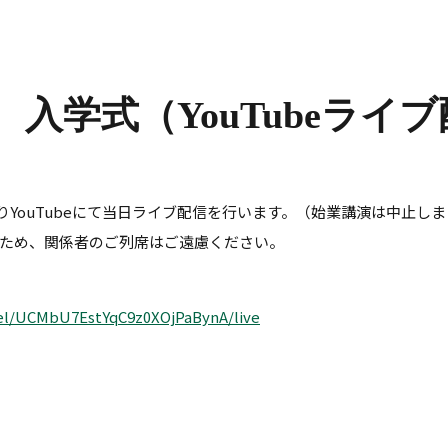
日 入学式（YouTubeライ
おりYouTubeにて当日ライブ配信を行います。（始業講演は中止し
ため、関係者のご列席はご遠慮ください。
el/UCMbU7EstYqC9z0XOjPaBynA/live