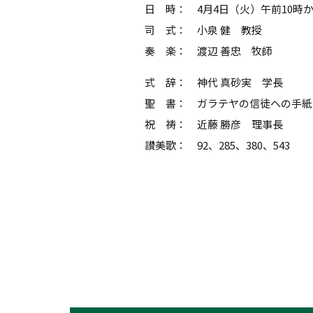
日 時： 4月4日（火）午前10時
司 式： 小泉 健 教授
奏 楽： 渡辺 善忠 牧師
式 辞： 神代 真砂実 学長
聖 書： ガラテヤの信徒への手紙 1
祝 祷： 近藤 勝彦 理事長
讃美歌： 92、285、380、543