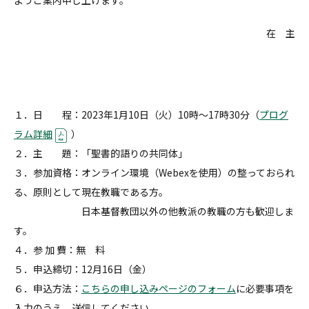
ようご案内申し上げます。
在 主
１．日 程：2023年1月10日（火）10時～17時30分（
プログ
ラム詳細
）
２．主 題：「聖書的語りの共同体」
３．参加資格：オンライン環境（Webexを使用）の整っておられ
る、原則として現在教職である方。
日本基督教団以外の他教派の教職の方も歓迎しま
す。
４．参 加 費：無 料
５．申込締切：12月16日（金）
６．申込方法：
こちらの申し込みページのフォーム
に必要事項を
入力のうえ、送信してください。