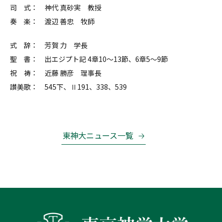
司 式： 神代 真砂実 教授
奏 楽： 渡辺 善忠 牧師
式 辞： 芳賀 力 学長
聖 書： 出エジプト記 4章10～13節、6章5～9節
祝 祷： 近藤 勝彦 理事長
讃美歌： 545下、Ⅱ191、338、539
東神大ニュース一覧