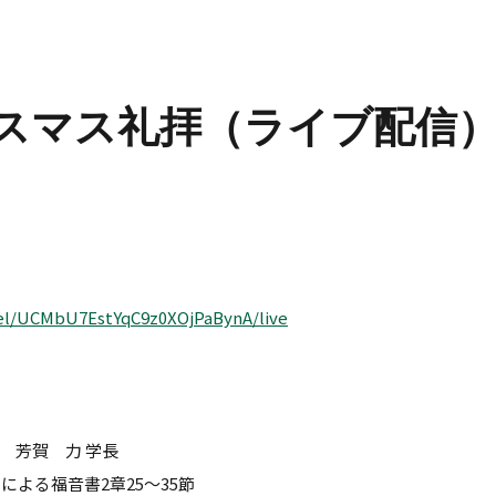
クリスマス礼拝（ライブ配信
el/UCMbU7EstYqC9z0XOjPaBynA/live
 芳賀 力 学長
による福音書2章25～35節