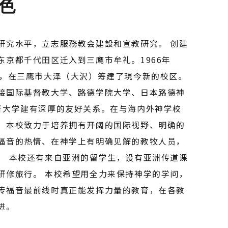
色
研究水平，立志服務教会建設和宣教研究。 创建
东京都千代田区迁入到三鹰市牟礼。1966年
），在三鹰市大泽（大沢）筹建了現今新的校区。
接国际基督教大学、路德学院大学、日本路德神
所大学建有深厚的友好关系。在与海内外神学校
，本校致力于培养拥有开阔的国际视野、明确的
福音的热情、在神学上有明确见解的教牧人员，
。 本校还有来自亚洲的留学生，设有亚洲传道课
研修旅行。 本校希望用全力来保持神学的学问，
传福音最前线时真正能发挥力量的教育，在各教
进。