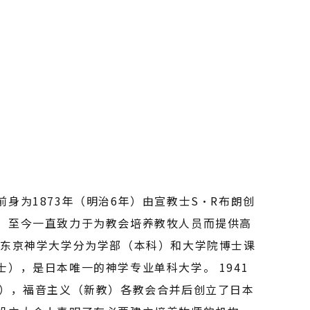
前身为1873年（明治6年）由宣教士S・R布朗创
。至今一直致力于为教会培养教牧人员而提供高
 东京神学大学分为学部（本科）和大学院博士课
士），是日本唯一的神学专业单科大学。 1941
年），福音主义（新教）各教会合并后创立了日本