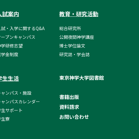
入試案内
教育・研究活動
入試・入学に関するQ&A
総合研究所
オープンキャンパス
公開夜間神学講座
神学研修志望
博士学位論文
奨学金制度
研究誌・学会誌
東京神学大学図書館
学生生活
キャンパス・施設
書籍出版
キャンパスカレンダー
資料請求
学生サポート
お問い合わせ
学生寮